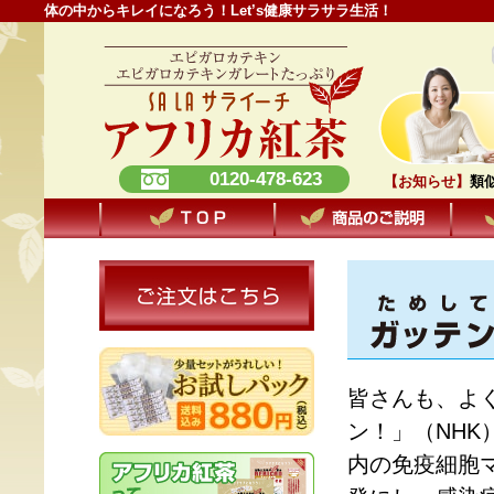
体の中からキレイになろう！Let’s健康サラサラ生活！
0120-478-623
【お知らせ】
類
皆さんも、よ
ン！」（NH
内の免疫細胞