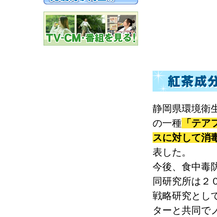
静岡県環境衛
の一種
「テア
スに対して消
表した。
今後、食中毒
同研究所は２
戦略研究とし
ターと共同で